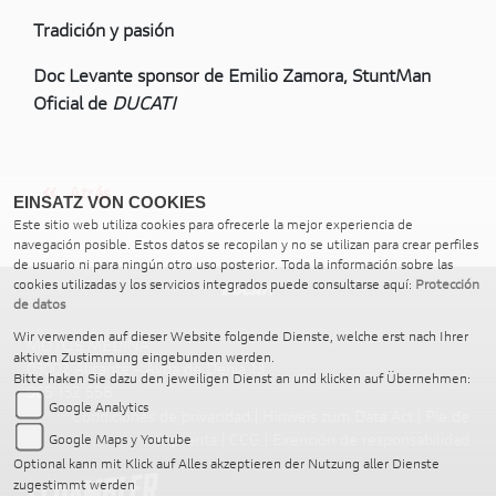
Tradición y pasión
Doc Levante sponsor de Emilio Zamora, StuntMan
Oficial de
DUCATI
Atrás
EINSATZ VON COOKIES
Este sitio web utiliza cookies para ofrecerle la mejor experiencia de
navegación posible. Estos datos se recopilan y no se utilizan para crear perfiles
de usuario ni para ningún otro uso posterior. Toda la información sobre las
cookies utilizadas y los servicios integrados puede consultarse aquí:
Protección
de datos
Wir verwenden auf dieser Website folgende Dienste, welche erst nach Ihrer
MOTOS MEDINA
aktiven Zustimmung eingebunden werden.
03002 Alicante - Avda de Denia 13,
Bitte haken Sie dazu den jeweiligen Dienst an und klicken auf Übernehmen:
965 132 558
Google Analytics
Condiciones de privacidad
|
Hinweis zum Data Act
|
Pie de
imprenta
|
CCG
|
Exención de responsabilidad
Google Maps y Youtube
Optional kann mit Klick auf Alles akzeptieren der Nutzung aller Dienste
zugestimmt werden